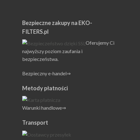
Proces wyboru nie wymaga specjalistycznej wiedzy
technicznej.
Każdy krok jest prosty i intuicyjny dla użytkownika.
Bezpieczne zakupy na EKO-
FILTERS.pl
Wybierz odpowiednią serię.
Oferujemy Ci
Następnie wybierz granulację (grade).
najwyższy poziom zaufania i
Na koniec wybierz rozmiar lub numer (Size), tak jak w
bezpieczeństwa.
przypadku swojego obecnego elementu filtra.
Bezpieczny e-handel⇒
Właściwy dobór zmniejsza ryzyko awarii i przestojów
Metody płatności
produkcyjnych.
Zalecenie
Warunki handlowe⇒
Zalecamy wyszukanie numeru produktu, aby znaleźć
odpowiednik.
Transport
EKO elementy seria AB pomagają w szybkim dopasowaniu
właściwego zamiennika.