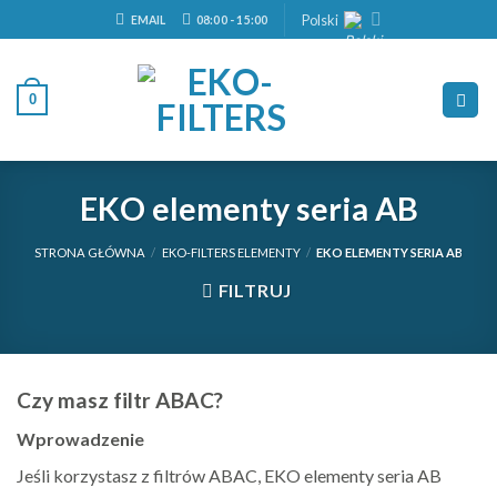
Skip
Polski
EMAIL
08:00 - 15:00
to
content
0
EKO elementy seria AB
STRONA GŁÓWNA
/
EKO-FILTERS ELEMENTY
/
EKO ELEMENTY SERIA AB
FILTRUJ
Czy masz filtr ABAC?
Wprowadzenie
Jeśli korzystasz z filtrów ABAC, EKO elementy seria AB