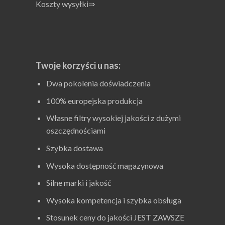
Koszty wysyłki⇒
Dzięki temu dopasowanie części jest szybkie i
bezproblemowe.
Zastosowanie odpowiednich filtrów poprawia wydajność
całego systemu.
To zwiększa niezawodność całej instalacji w długim okresie.
Twoje korzyści u nas:
Użytkownicy mogą łatwo kontrolować stan filtracji.
To praktyczne rozwiązanie dla przemysłu.
Dwa pokolenia doświadczenia
100% europejska produkcja
Własne filtry wysokiej jakości z dużymi
oszczędnościami
Szybka dostawa
Wysoka dostępność magazynowa
Silne marki i jakość
Wysoka kompetencja i szybka obsługa
Stosunek ceny do jakości JEST ZAWSZE