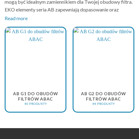
mogą być idealnym zamiennikiem dla Twojej obudowy filtra.
EKO elementy seria AB zapewniają dopasowanie oraz
stabilną jakość filtracji sprężonego powietrza.
Read more
Rozwiązanie jest ekonomiczne i łatwe w zastosowaniu.
System został zaprojektowany z myślą o kompatybilności i
łatwej wymianie elementów.
Użytkownicy doceniają prostą instalację i niezawodność
działania.
To rozwiązanie sprawdza się w wielu instalacjach
przemysłowych.
Korzyści
AB G1 DO OBUDÓW
AB G2 DO OBUDÓW
Zapewniają one taką samą lub lepszą filtrację niż oryginalne
FILTRÓW ABAC
FILTRÓW ABAC
wkłady.
40 PRODUKTY
44 PRODUKTY
Dodatkowo obniżają koszty eksploatacji i zwiększają
wydajność systemu.
Filtracja wpływa także na bezpieczeństwo całego systemu
sprężonego powietrza.