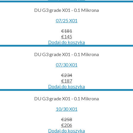
was:
is:
€157.
€126.
DU G3 grade X01 - 0.1 Mikrona
07/25 X01
€
181
Original
Current
€
145
price
price
Dodaj do koszyka
was:
is:
€181.
€145.
DU G3 grade X01 - 0.1 Mikrona
07/30 X01
€
234
Original
Current
€
187
price
price
Dodaj do koszyka
was:
is:
€234.
€187.
DU G3 grade X01 - 0.1 Mikrona
10/30 X01
€
258
Original
Current
€
206
price
price
Dodaj do koszyka