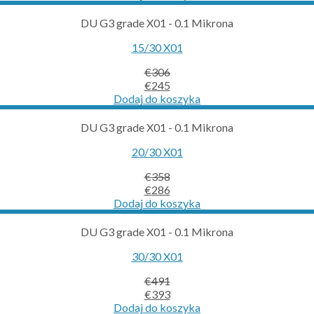
was:
is:
€258.
€206.
DU G3 grade X01 - 0.1 Mikrona
15/30 X01
€
306
Original
Current
€
245
price
price
Dodaj do koszyka
was:
is:
€306.
€245.
DU G3 grade X01 - 0.1 Mikrona
20/30 X01
€
358
Original
Current
€
286
price
price
Dodaj do koszyka
was:
is:
€358.
€286.
DU G3 grade X01 - 0.1 Mikrona
30/30 X01
€
491
Original
Current
€
393
price
price
Dodaj do koszyka