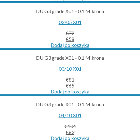
was:
is:
€63.
€50.
DU G3 grade X01 - 0.1 Mikrona
03/05 X01
€
72
Original
Current
€
58
price
price
Dodaj do koszyka
was:
is:
€72.
€58.
DU G3 grade X01 - 0.1 Mikrona
03/10 X01
€
81
Original
Current
€
65
price
price
Dodaj do koszyka
was:
is:
€81.
€65.
DU G3 grade X01 - 0.1 Mikrona
04/10 X01
€
104
Original
Current
€
83
price
price
Dodaj do koszyka