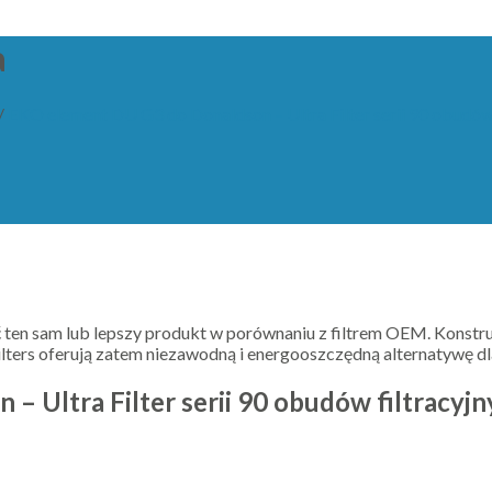
a
/
EKO element DU G3 do Donaldson – Ultra Filter serii 90 obudów 
ć ten sam lub lepszy produkt w porównaniu z filtrem OEM. Konstru
lters oferują zatem niezawodną i energooszczędną alternatywę dl
 Ultra Filter serii 90 obudów filtracyjn