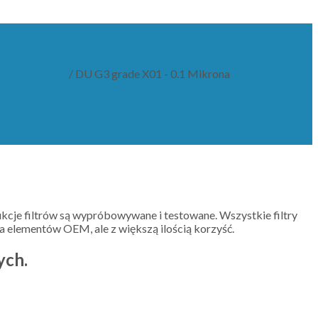
filtracyjnych.
/
DU G3 grade X01 - 0.1 Mikrona
kcje filtrów są wypróbowywane i testowane. Wszystkie filtry
a elementów OEM, ale z większą ilością korzyść.
ych.