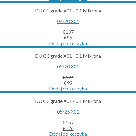
was:
is:
€104.
€83.
DU G3 grade X01 - 0.1 Mikrona
04/20 X01
€
107
Original
Current
€
86
price
price
Dodaj do koszyka
was:
is:
€107.
€86.
DU G3 grade X01 - 0.1 Mikrona
05/20 X01
€
124
Original
Current
€
99
price
price
Dodaj do koszyka
was:
is:
€124.
€99.
DU G3 grade X01 - 0.1 Mikrona
05/25 X01
€
157
Original
Current
€
126
price
price
Dodaj do koszyka