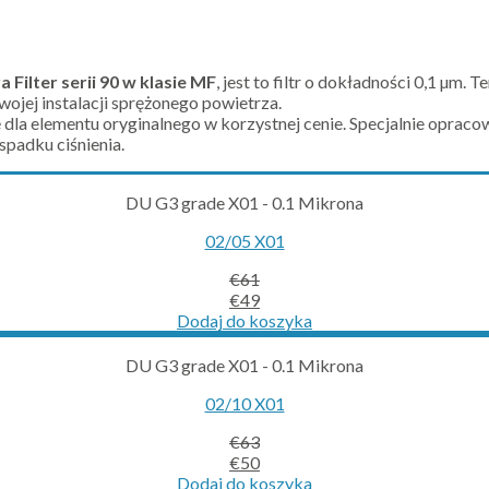
 Filter serii 90 w klasie MF
, jest to filtr o dokładności 0,1 µm. 
ojej instalacji sprężonego powietrza.
la elementu oryginalnego w korzystnej cenie. Specjalnie opracow
spadku ciśnienia.
DU G3 grade X01 - 0.1 Mikrona
02/05 X01
€
61
Original
Current
€
49
price
price
Dodaj do koszyka
was:
is:
€61.
€49.
DU G3 grade X01 - 0.1 Mikrona
02/10 X01
€
63
Original
Current
€
50
price
price
Dodaj do koszyka