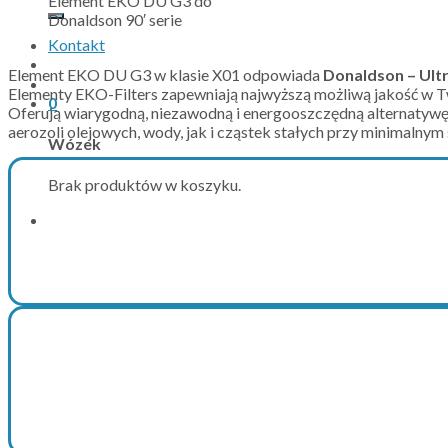
Element EKO DU G3 do
Donaldson 90′ serie
Kontakt
Element EKO DU G3 w klasie X01 odpowiada
Donaldson – Ultra
Elementy EKO-Filters zapewniają najwyższą możliwą jakość w Tw
0
Oferują wiarygodną, niezawodną i energooszczędną alternatywę d
aerozoli olejowych, wody, jak i cząstek stałych przy minimalnym 
Wózek
Brak produktów w koszyku.