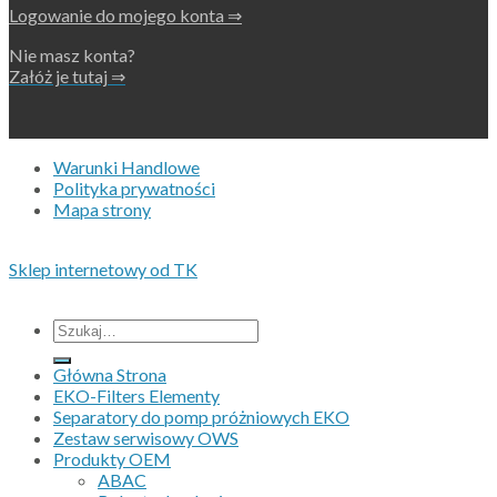
Logowanie do mojego konta ⇒
Nie masz konta?
Załóż je tutaj ⇒
Warunki Handlowe
Polityka prywatności
Mapa strony
Copyright 2026 • © Eko-Filters ApS • CVR 42089745
Sklep internetowy od TK
Wszystkie ceny nie zawieraja podatku VAT.
Szukaj:
Główna Strona
EKO-Filters Elementy
Separatory do pomp próżniowych EKO
Zestaw serwisowy OWS
Produkty OEM
ABAC