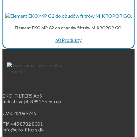
Element EKO MP G2 do obudów filtrów MIKROPOR GO.
60 Produkty
EKO-FILTERS ApS
Industrivej 4, 8981 Spentrup
CVR: 42089745
Tlf. +45 8782 8301
info@eko-filters.dk