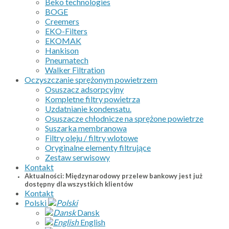
Beko technologies
BOGE
Creemers
EKO-Filters
EKOMAK
Hankison
Pneumatech
Walker Filtration
Oczyszczanie sprężonym powietrzem
Osuszacz adsorpcyjny
Kompletne filtry powietrza
Uzdatnianie kondensatu.
Osuszacze chłodnicze na sprężone powietrze
Suszarka membranowa
Filtry oleju / filtry wlotowe
Oryginalne elementy filtrujące
Zestaw serwisowy
Kontakt
Aktualności: Międzynarodowy przelew bankowy jest już
dostępny dla wszystkich klientów
Kontakt
Polski
Dansk
English