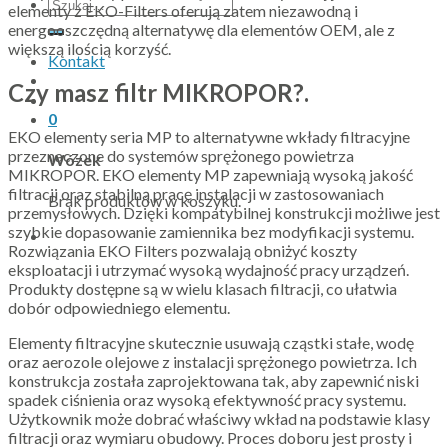
Szukaj:
elementy z EKO-Filters oferują zatem niezawodną i
energooszczędną alternatywę dla elementów OEM, ale z
większą ilością korzyść.
Kontakt
Czy masz filtr MIKROPOR?.
0
EKO elementy seria MP to alternatywne wkłady filtracyjne
przeznaczone do systemów sprężonego powietrza
Wózek
MIKROPOR. EKO elementy MP zapewniają wysoką jakość
filtracji oraz stabilną pracę instalacji w zastosowaniach
Brak produktów w koszyku.
przemysłowych. Dzięki kompatybilnej konstrukcji możliwe jest
szybkie dopasowanie zamiennika bez modyfikacji systemu.
Rozwiązania EKO Filters pozwalają obniżyć koszty
eksploatacji i utrzymać wysoką wydajność pracy urządzeń.
Produkty dostępne są w wielu klasach filtracji, co ułatwia
dobór odpowiedniego elementu.
Elementy filtracyjne skutecznie usuwają cząstki stałe, wodę
oraz aerozole olejowe z instalacji sprężonego powietrza. Ich
konstrukcja została zaprojektowana tak, aby zapewnić niski
spadek ciśnienia oraz wysoką efektywność pracy systemu.
Użytkownik może dobrać właściwy wkład na podstawie klasy
filtracji oraz wymiaru obudowy. Proces doboru jest prosty i