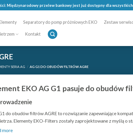
ści: Międzynarodowy przelew bankowy jest już dostępny dla wszystkich
 Elementy
Separatory do pomp próżniowych EKO
Zestaw serwi
ietrzem
Kontakt
AGRE
MENTY SERIA AG
/
AG G1 DO OBUDÓW FILTRÓW AGRE
ement EKO AG G1 pasuje do obudów fi
rowadzenie
1 do obudów filtrów AGRE to rozwiązanie zapewniające kompat
etrza. Elementy EKO-Filters zostały zaprojektowane z myślą o stabi
anę wkładów oraz poprawiają niezawodność działania instalacji
d more