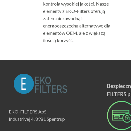
kontrola wysokiej jakości. Nasze
Fil
elementy z EKO-Filters oferują
AG G
zatem niezawodną i
Mate
energooszczędną alternatywę dla
inst
elementów OEM, ale z większą
ilością korzyść.
Kor
Rozw
serw
powi
Bezpieczn
Po
FILTERS.p
Elem
oraz
EKO-FILTERS ApS
opty
Industrivej 4, 8981 Spentrup