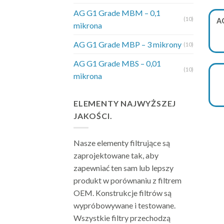
prze
AG G1 Grade MBM – 0,1
(10)
A
mikrona
Spe
AG G1 Grade MBP – 3 mikrony
(10)
Mod
AG G1 Grade MBS – 0,01
(10)
mikrona
MBP
MB
ELEMENTY NAJWYŻSZEJ
JAKOŚCI.
MBS
Nasze elementy filtrujące są
MBA
zaprojektowane tak, aby
Kon
zapewniać ten sam lub lepszy
produkt w porównaniu z filtrem
Elem
OEM. Konstrukcje filtrów są
odpo
wypróbowywane i testowane.
ciśn
Wszystkie filtry przechodzą