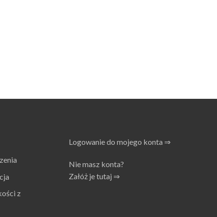
tki stałe, wodę oraz aerozole olejowe.
ześnie minimalizuje spadki ciśnienia w
cę systemu.
mu. Ułatwia konserwację oraz skraca czas
rza. Pomaga utrzymać wysoką jakość
Logowanie do mojego konta ⇒
zenia
ci. Zapewniają wysoką jakość filtracji
Nie masz konta?
kach przemysłowych. Umożliwiają
Załóż je tutaj ⇒
cja
o systemu.
kości z