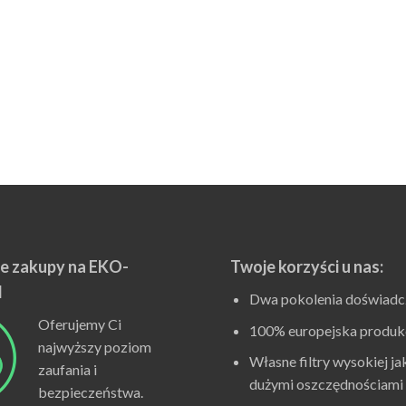
tracja i wydajność
1 zapewnia skuteczne usuwanie zanieczyszczeń. Obejmuje to cząs
riał filtracyjny gwarantuje wysoką skuteczność działania. Jednoc
alacji. Przekłada się to na niższe zużycie energii i stabilniejszą pra
zyści użytkowe
iązanie zapewnia długą żywotność filtrów i stabilną pracę syste
isowania. Ogranicza ryzyko awarii instalacji sprężonego powiet
etrza w procesach produkcyjnych.
e zakupy na EKO-
Twoje korzyści u nas:
dsumowanie
l
Dwa pokolenia doświadc
enty EKO AG G1 to ekonomiczna alternatywa dla oryginalnych częś
Oferujemy Ci
 niezawodność działania. Sprawdzają się w wymagających warun
100% europejska produk
najwyższy poziom
malizację kosztów eksploatacyjnych i poprawę wydajności całeg
Własne filtry wysokiej ja
zaufania i
dużymi oszczędnościami
bezpieczeństwa.