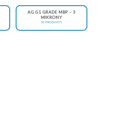
1
AG G1 GRADE MBP – 3
MIKRONY
10 PRODUKTY
, woda ciekła, aerozole olejowe, przed filtrem
da ciekła, aerozole olejowe
da ciekła, aerozole olejowe
, opary i zapachy
budowach filtrów AGRE. Zapewniają
y przepływ powietrza i ogranicza straty
cyjnego.