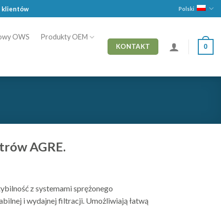
 klientów
Polski
sowy OWS
Produkty OEM
0
KONTAKT
ltrów AGRE.
ybilność z systemami sprężonego
lnej i wydajnej filtracji. Umożliwiają łatwą
. To sprawdzona opcja dla użytkowników