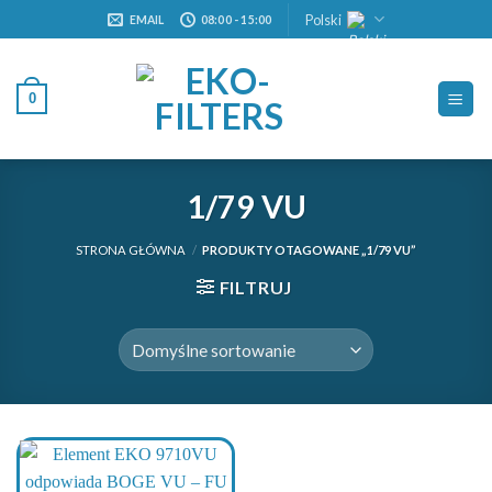
Skip
Polski
EMAIL
08:00 - 15:00
to
content
0
1/79 VU
STRONA GŁÓWNA
/
PRODUKTY OTAGOWANE „1/79 VU”
FILTRUJ