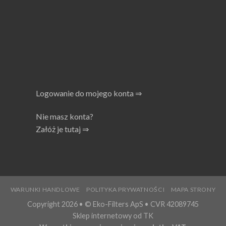
Logowanie do mojego konta ⇒
Nie masz konta?
Załóż je tutaj ⇒
WARUNKI HANDLOWE
POLITYKA PRYWATNOŚCI
MAPA STRONY
Copyright 2026 • © Eko-Filters ApS • CVR 42089745
Sklep internetowy od TK