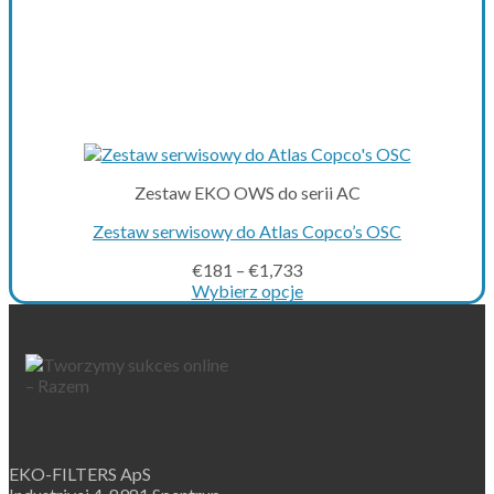
Zestaw EKO OWS do serii AC
Zestaw serwisowy do Atlas Copco’s OSC
€
181
–
€
1,733
Wybierz opcje
This
product
has
multiple
variants.
The
options
may
EKO-FILTERS ApS
be