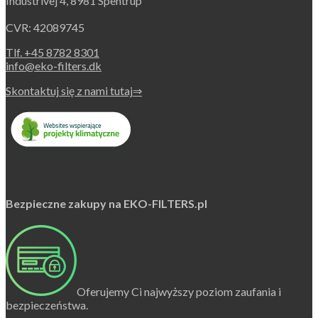
Industrivej 4, 8981 Spentrup
chosen
on
CVR: 42089745
the
product
Tlf. +45 8782 8301
page
info@eko-filters.dk
Skontaktuj się z nami tutaj⇒
Bezpieczne zakupy na EKO-FILTERS.pl
Oferujemy Ci najwyższy poziom zaufania i
bezpieczeństwa.