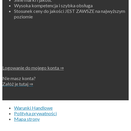
Wysoka kompetencja i szybka obsługa
Stosunek ceny do jakości JEST ZAWSZE na najwyższym
poziomie
Logowanie do mojego konta ⇒
Nie masz konta?
Załóż je tutaj ⇒
Warunki Handlowe
Polityka prywatności
Mapa strony
Copyright 2026 • © Eko-Filters ApS • CVR 42089745