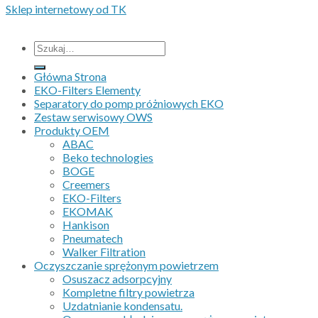
Sklep internetowy od TK
Wszystkie ceny nie zawieraja podatku VAT.
Szukaj:
Główna Strona
EKO-Filters Elementy
Separatory do pomp próżniowych EKO
Zestaw serwisowy OWS
Produkty OEM
ABAC
Beko technologies
BOGE
Creemers
EKO-Filters
EKOMAK
Hankison
Pneumatech
Walker Filtration
Oczyszczanie sprężonym powietrzem
Osuszacz adsorpcyjny
Kompletne filtry powietrza
Uzdatnianie kondensatu.