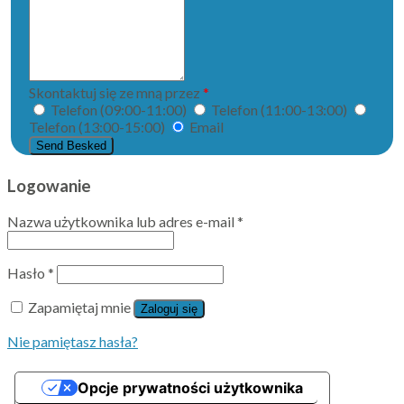
email
do
nas
wiadomość
...
Skontaktuj się ze mną przez
*
Telefon (09:00-11:00)
Telefon (11:00-13:00)
Telefon (13:00-15:00)
Email
Validering
Logowanie
Nazwa użytkownika lub adres e-mail
*
Hasło
*
Zapamiętaj mnie
Zaloguj się
Nie pamiętasz hasła?
Opcje prywatności użytkownika