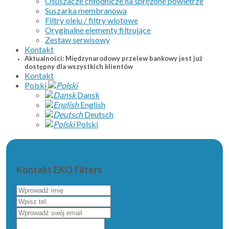
Osuszacze chłodnicze na sprężone powietrze
Suszarka membranowa
Filtry oleju / filtry wlotowe
Oryginalne elementy filtrujące
Zestaw serwisowy
Kontakt
Aktualności: Międzynarodowy przelew bankowy jest już
dostępny dla wszystkich klientów
Kontakt
Polski
Dansk
English
Deutsch
Polski
Kontakt EKO Filters
Wprowadź
imię
Wpisz
tel.
Wprowadź
swój
Napisz