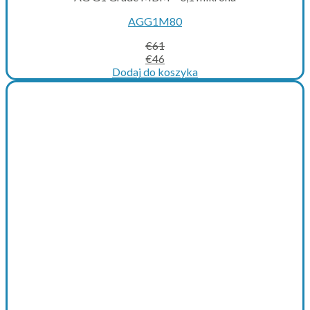
AGG1M80
€
61
Original
Current
€
46
price
price
Dodaj do koszyka
was:
is:
€61.
€46.