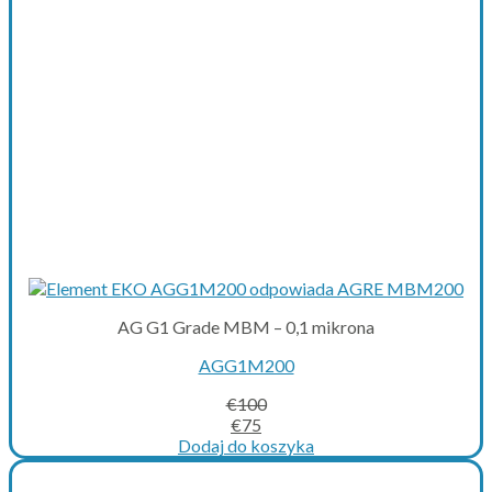
AG G1 Grade MBM – 0,1 mikrona
AGG1M200
€
100
Original
Current
€
75
price
price
Dodaj do koszyka
was:
is:
€100.
€75.