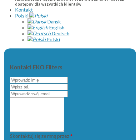
dostępny dla wszystkich klientów
Kontakt
Polski
Dansk
English
Deutsch
Polski
Kontakt EKO Filters
Wprowadź
imię
Wpisz
tel.
Wprowadź
swój
Napisz
email
do
nas
wiadomość
...
Skontaktuj się ze mną przez
*