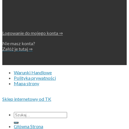
Logowanie do mojego konta ⇒
Nie masz konta?
Załóż je tutaj ⇒
Warunki Handlowe
Polityka prywatności
Mapa strony
Copyright 2026 • © Eko-Filters ApS • CVR 42089745
Sklep internetowy od TK
Wszystkie ceny nie zawieraja podatku VAT.
Szukaj:
Główna Strona