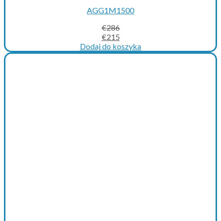
AGG1M1500
€
286
Original
Current
€
215
price
price
Dodaj do koszyka
was:
is:
€286.
€215.