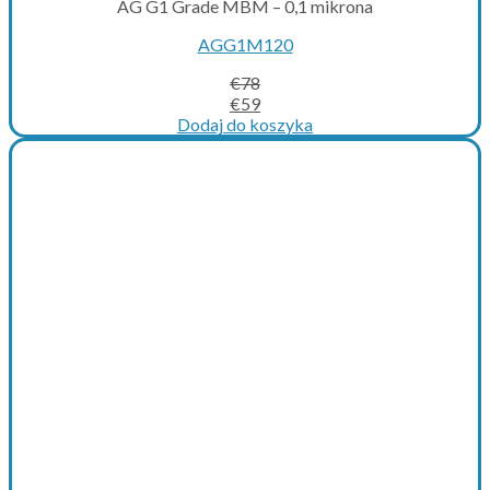
AG G1 Grade MBM – 0,1 mikrona
AGG1M120
€
78
Original
Current
€
59
price
price
Dodaj do koszyka
was:
is:
€78.
€59.