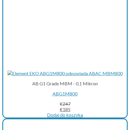
AB G1 Grade MBM - 0,1 Mikron
ABG1M800
€
247
Original
Current
€
185
price
price
Dodaj do koszyka
was:
is:
€247.
€185.