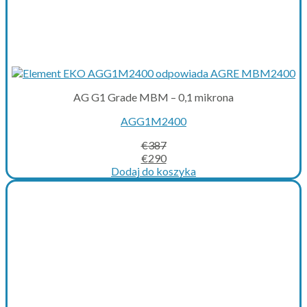
AG G1 Grade MBM – 0,1 mikrona
AGG1M2400
€
387
Original
Current
€
290
price
price
Dodaj do koszyka
was:
is:
€387.
€290.