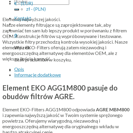
Szukaj:
€ - (EUR)
zł - (PLN)
Kontakt
Elementy najwyższej jakości.
Nasze elementy filtrujące są zaprojektowane tak, aby
zapewniać ten sam lub lepszy produkt w porównaniu z filtrem
0
OEM. Konstrukcje filtrów są wypróbowywane i testowane.
Wszystkie filtry przechodzą kontrola wysokiej jakości. Nasze
elementy z EKO-Filters oferują zatem niezawodną i
Wózek
energooszczędną alternatywę dla elementów OEM, ale z
większą ilością korzyść.
Brak produktów w koszyku.
Opis
Informacje dodatkowe
Element EKO AGG1M800 pasuje do
obudów filtrów AGRE.
Element EKO-Filters AGG1M800 odpowiada
AGRE MBM800
i zapewnia najwyższą jakość w Twoim systemie sprężonego
powietrza. Oferujemy wiarygodną, niezawodną i
energooszczędną alternatywę dla oryginalnego wkładu w
bardzo atrakcyjnej cenie.