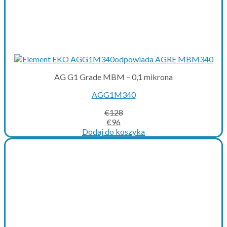
AG G1 Grade MBM – 0,1 mikrona
AGG1M340
€
128
Original
Current
€
96
price
price
Dodaj do koszyka
was:
is:
€128.
€96.