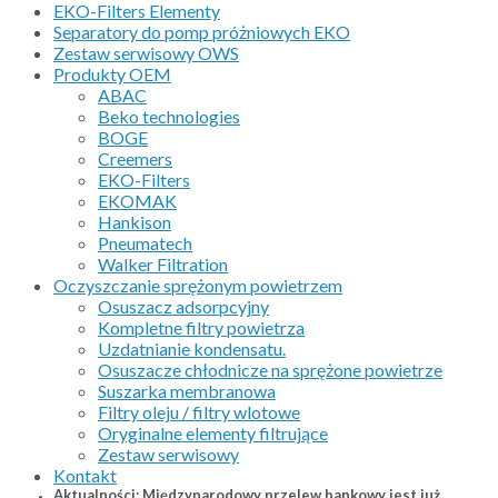
EKO-Filters Elementy
Separatory do pomp próżniowych EKO
Zestaw serwisowy OWS
Produkty OEM
ABAC
Beko technologies
BOGE
Creemers
EKO-Filters
EKOMAK
Hankison
Pneumatech
Walker Filtration
Oczyszczanie sprężonym powietrzem
Osuszacz adsorpcyjny
Kompletne filtry powietrza
Uzdatnianie kondensatu.
Osuszacze chłodnicze na sprężone powietrze
Suszarka membranowa
Filtry oleju / filtry wlotowe
Oryginalne elementy filtrujące
Zestaw serwisowy
Kontakt
Aktualności: Międzynarodowy przelew bankowy jest już