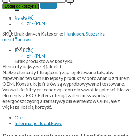
Szukaj:
Suszarka
Kontakt
Dodaj do koszyka
membranowa
Hankison
€ - (EUR)
Kontakt
seria
zł - (PLN)
HMD
SKU:
Brak danych
Kategorie:
Hankison
,
Suszarka
0
membranowa
Wózek
€ - (EUR)
zł - (PLN)
Brak produktów w koszyku.
Elementy najwyższej jakości.
Nasze elementy filtrujące są zaprojektowane tak, aby
zapewniać ten sam lub lepszy produkt w porównaniu z filtrem
OEM. Konstrukcje filtrów są wypróbowywane i testowane.
Wszystkie filtry przechodzą kontrola wysokiej jakości. Nasze
elementy z EKO-Filters oferują zatem niezawodną i
energooszczędną alternatywę dla elementów OEM, ale z
większą ilością korzyść.
Opis
Informacje dodatkowe