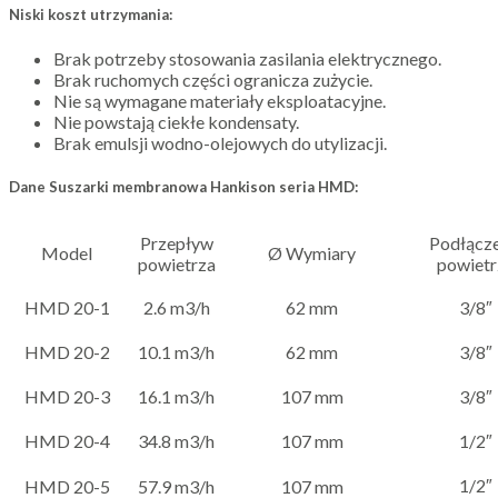
Niski koszt utrzymania:
Brak potrzeby stosowania zasilania elektrycznego.
Brak ruchomych części ogranicza zużycie.
Nie są wymagane materiały eksploatacyjne.
Nie powstają ciekłe kondensaty.
Brak emulsji wodno-olejowych do utylizacji.
Dane Suszarki membranowa Hankison seria HMD:
Przepływ
Podłącze
Model
Ø Wymiary
powietrza
powietr
HMD 20-1
2.6 m3/h
62 mm
3/8″
HMD 20-2
10.1 m3/h
62 mm
3/8″
HMD 20-3
16.1 m3/h
107 mm
3/8″
HMD 20-4
34.8 m3/h
107 mm
1/2″
1/2″
HMD 20-5
57.9 m3/h
107 mm