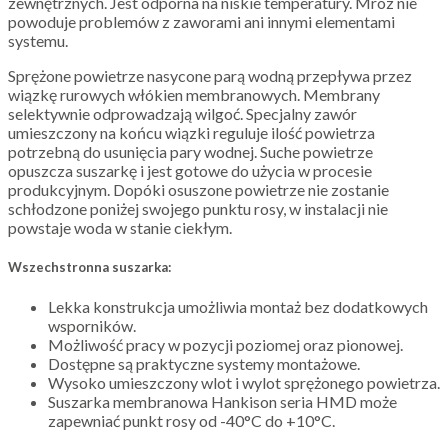
zewnętrznych. Jest odporna na niskie temperatury. Mróz nie
powoduje problemów z zaworami ani innymi elementami
systemu.
Sprężone powietrze nasycone parą wodną przepływa przez
wiązkę rurowych włókien membranowych. Membrany
selektywnie odprowadzają wilgoć. Specjalny zawór
umieszczony na końcu wiązki reguluje ilość powietrza
potrzebną do usunięcia pary wodnej. Suche powietrze
opuszcza suszarkę i jest gotowe do użycia w procesie
produkcyjnym. Dopóki osuszone powietrze nie zostanie
schłodzone poniżej swojego punktu rosy, w instalacji nie
powstaje woda w stanie ciekłym.
Wszechstronna suszarka:
Lekka konstrukcja umożliwia montaż bez dodatkowych
wsporników.
Możliwość pracy w pozycji poziomej oraz pionowej.
Dostępne są praktyczne systemy montażowe.
Wysoko umieszczony wlot i wylot sprężonego powietrza.
Suszarka membranowa Hankison seria HMD może
zapewniać punkt rosy od -40°C do +10°C.