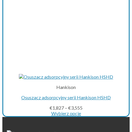
on
the
product
page
Hankison
Osuszacz adsorpcyjny serii Hankison HSHD
€
1,827
–
€
3,555
Wybierz opcje
This
product
has