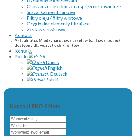
Uzdatnianie kondensatu.
Osuszacze chłodnicze na sprężone powietrze
Suszarka membranowa
Filtry oleju / filtry wlotowe
Oryginalne elementy filtrujące
Zestaw serwisowy
Kontakt
Aktualności: Międzynarodowy przelew bankowy jest już
dostępny dla wszystkich klientów
Kontakt
Polski
Dansk
English
Deutsch
Polski
Kontakt EKO Filters
Wprowadź
imię
Wpisz
tel.
Wprowadź