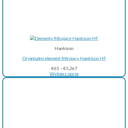
Hankison
Oryginalny element filtrujący Hankison HF
€
61
–
€
5,267
Wybierz opcje
This
product
has
multiple
variants.
The
options
may
be
chosen