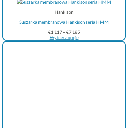
Hankison
Suszarka membranowa Hankison seria HMM
€
1,117
–
€
7,185
Wybierz opcje
This
product
has
multiple
variants.
The
options
may
be
chosen
on
the
product
page