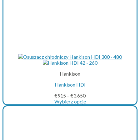
Hankison
Hankison HDI
€
915
–
€
3,650
Wybierz opcje
This
product
has
multiple
variants.
The