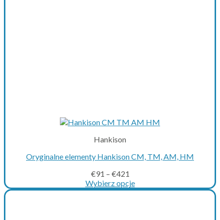
Hankison
Oryginalne elementy Hankison CM, TM, AM, HM
€
91
–
€
421
Wybierz opcje
This
product
has
multiple