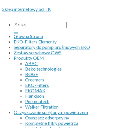
Copyright 2026 • © Eko-Filters ApS • CVR 42089745
Sklep internetowy od TK
Wszystkie ceny nie zawieraja podatku VAT.
Szukaj:
Główna Strona
EKO-Filters Elementy
Separatory do pomp próżniowych EKO
Zestaw serwisowy OWS
Produkty OEM
ABAC
Beko technologies
BOGE
Creemers
EKO-Filters
EKOMAK
Hankison
Pneumatech
Walker Filtration
Oczyszczanie sprężonym powietrzem
Osuszacz adsorpcyjny
Kompletne filtry powietrza