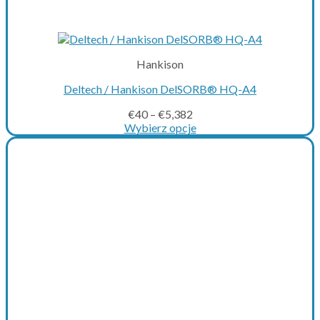
Hankison
Deltech / Hankison DelSORB® HQ-A4
€
40
–
€
5,382
Wybierz opcje
This
product
has
multiple
variants.
The
options
may
be
chosen
on
the
product
page