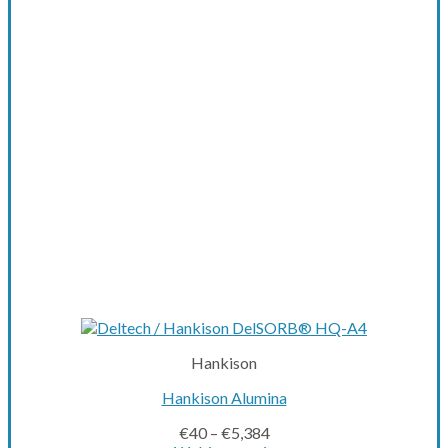
options
may
be
chosen
on
the
product
page
Hankison
Hankison Alumina
€
40
–
€
5,384