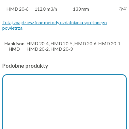
3/4″
HMD 20-6
112.8 m3/h
133 mm
Tutaj znajdziesz inne metody uzdatniania sprężonego
powietrza.
Hankison
HMD 20-4, HMD 20-5, HMD 20-6, HMD 20-1,
HMD
HMD 20-2, HMD 20-3
Podobne produkty