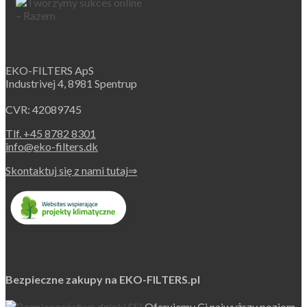
multiple
variants.
The
options
may
EKO-FILTERS ApS
be
Industrivej 4, 8981 Spentrup
chosen
on
CVR: 42089745
the
product
Tlf. +45 8782 8301
page
info@eko-filters.dk
Skontaktuj się z nami tutaj⇒
Bezpieczne zakupy na EKO-FILTERS.pl
Oferujemy Ci najwyższy poziom