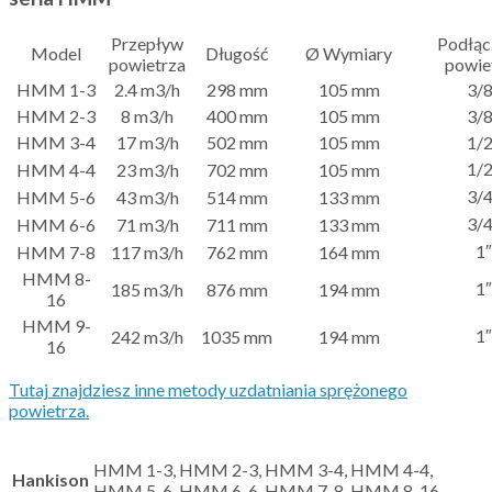
Przepływ
Podłąc
Model
Długość
Ø Wymiary
powietrza
powie
HMM 1-3
2.4 m3/h
298 mm
105 mm
3/8
HMM 2-3
8 m3/h
400 mm
105 mm
3/8
HMM 3-4
17 m3/h
502 mm
105 mm
1/2
1/2
HMM 4-4
23 m3/h
702 mm
105 mm
3/4
HMM 5-6
43 m3/h
514 mm
133 mm
3/4
HMM 6-6
71 m3/h
711 mm
133 mm
1″
HMM 7-8
117 m3/h
762 mm
164 mm
HMM 8-
1″
185 m3/h
876 mm
194 mm
16
HMM 9-
1″
242 m3/h
1035 mm
194 mm
16
Tutaj znajdziesz inne metody uzdatniania sprężonego
powietrza.
HMM 1-3, HMM 2-3, HMM 3-4, HMM 4-4,
Hankison
HMM 5-6, HMM 6-6, HMM 7-8, HMM 8-16,