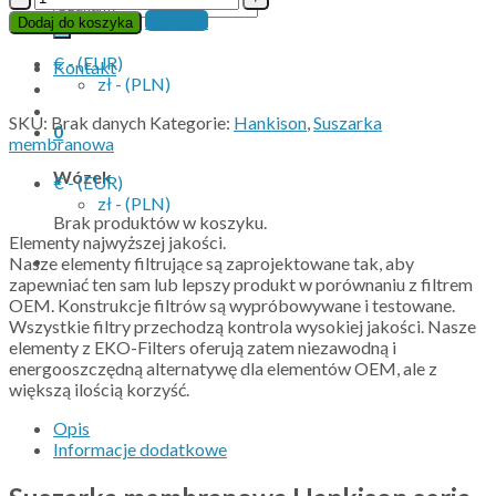
Szukaj:
Suszarka
Kontakt
Dodaj do koszyka
membranowa
Hankison
€ - (EUR)
Kontakt
seria
zł - (PLN)
HMM
SKU:
Brak danych
Kategorie:
Hankison
,
Suszarka
0
membranowa
Wózek
€ - (EUR)
zł - (PLN)
Brak produktów w koszyku.
Elementy najwyższej jakości.
Nasze elementy filtrujące są zaprojektowane tak, aby
zapewniać ten sam lub lepszy produkt w porównaniu z filtrem
OEM. Konstrukcje filtrów są wypróbowywane i testowane.
Wszystkie filtry przechodzą kontrola wysokiej jakości. Nasze
elementy z EKO-Filters oferują zatem niezawodną i
energooszczędną alternatywę dla elementów OEM, ale z
większą ilością korzyść.
Opis
Informacje dodatkowe