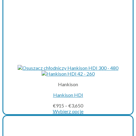
product
page
Hankison
Hankison HDI
€
915
–
€
3,650
Wybierz opcje
This
product
has
multiple