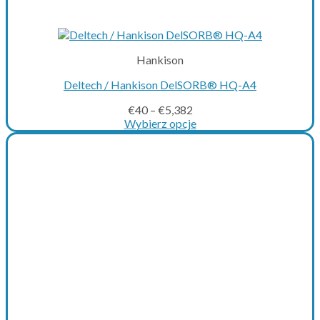
Hankison
Deltech / Hankison DelSORB® HQ-A4
€
40
–
€
5,382
Wybierz opcje
This
product
has
multiple
variants.
The
options
may
be
chosen
on
the
product
page