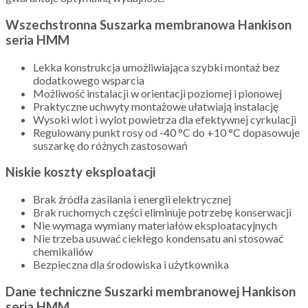
Wszechstronna Suszarka membranowa Hankison
seria HMM
Lekka konstrukcja umożliwiająca szybki montaż bez
dodatkowego wsparcia
Możliwość instalacji w orientacji poziomej i pionowej
Praktyczne uchwyty montażowe ułatwiają instalację
Wysoki wlot i wylot powietrza dla efektywnej cyrkulacji
Regulowany punkt rosy od -40 °C do +10 °C dopasowuje
suszarkę do różnych zastosowań
Niskie koszty eksploatacji
Brak źródła zasilania i energii elektrycznej
Brak ruchomych części eliminuje potrzebę konserwacji
Nie wymaga wymiany materiałów eksploatacyjnych
Nie trzeba usuwać ciekłego kondensatu ani stosować
chemikaliów
Bezpieczna dla środowiska i użytkownika
Dane techniczne Suszarki membranowej Hankison
seria HMM