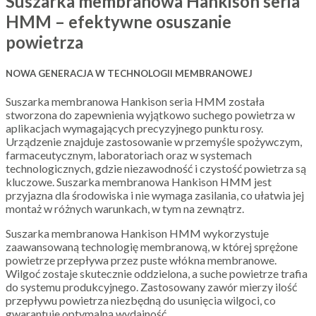
Suszarka membranowa Hankison seria
HMM – efektywne osuszanie
powietrza
NOWA GENERACJA W TECHNOLOGII MEMBRANOWEJ
Suszarka membranowa Hankison seria HMM została
stworzona do zapewnienia wyjątkowo suchego powietrza w
aplikacjach wymagających precyzyjnego punktu rosy.
Urządzenie znajduje zastosowanie w przemyśle spożywczym,
farmaceutycznym, laboratoriach oraz w systemach
technologicznych, gdzie niezawodność i czystość powietrza są
kluczowe. Suszarka membranowa Hankison HMM jest
przyjazna dla środowiska i nie wymaga zasilania, co ułatwia jej
montaż w różnych warunkach, w tym na zewnątrz.
Suszarka membranowa Hankison HMM wykorzystuje
zaawansowaną technologię membranową, w której sprężone
powietrze przepływa przez puste włókna membranowe.
Wilgoć zostaje skutecznie oddzielona, a suche powietrze trafia
do systemu produkcyjnego. Zastosowany zawór mierzy ilość
przepływu powietrza niezbędną do usunięcia wilgoci, co
gwarantuje optymalną wydajność.