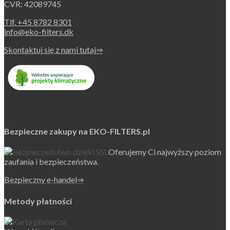
CVR: 42089745
the
product
Tlf. +45 8782 8301
page
info@eko-filters.dk
Skontaktuj się z nami tutaj⇒
Bezpieczne zakupy na EKO-FILTERS.pl
Oferujemy Ci najwyższy poziom
zaufania i bezpieczeństwa.
Bezpieczny e-handel⇒
Metody płatności