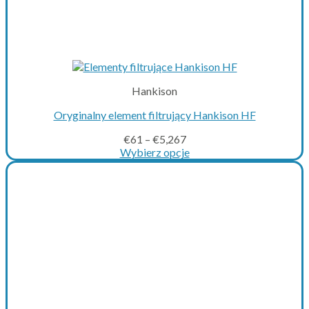
Hankison
Oryginalny element filtrujący Hankison HF
€
61
–
€
5,267
Wybierz opcje
This
product
has
multiple
variants.
The
options
may
be
chosen
on
the