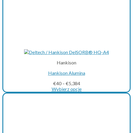
Hankison
Hankison Alumina
€
40
–
€
5,384
Wybierz opcje
This
product
has
multiple
variants.
The
options