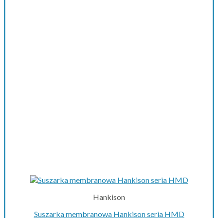
variants.
The
options
may
be
chosen
on
the
product
page
Hankison
Suszarka membranowa Hankison seria HMD