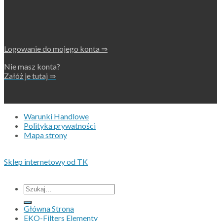
Logowanie do mojego konta ⇒
Nie masz konta?
Załóż je tutaj ⇒
Warunki Handlowe
Polityka prywatności
Mapa strony
Copyright 2026 • © Eko-Filters ApS • CVR 42089745
Sklep internetowy od TK
Wszystkie ceny nie zawieraja podatku VAT.
Szukaj:
Główna Strona
EKO-Filters Elementy