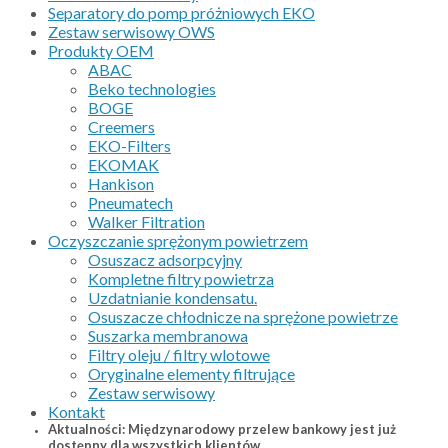
Separatory do pomp próżniowych EKO
Zestaw serwisowy OWS
Produkty OEM
ABAC
Beko technologies
BOGE
Creemers
EKO-Filters
EKOMAK
Hankison
Pneumatech
Walker Filtration
Oczyszczanie sprężonym powietrzem
Osuszacz adsorpcyjny
Kompletne filtry powietrza
Uzdatnianie kondensatu.
Osuszacze chłodnicze na sprężone powietrze
Suszarka membranowa
Filtry oleju / filtry wlotowe
Oryginalne elementy filtrujące
Zestaw serwisowy
Kontakt
Aktualności: Międzynarodowy przelew bankowy jest już
dostępny dla wszystkich klientów